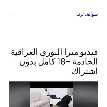
تخطى
إلى
سوالف ترند
المحتوى
فيديو ميرا النوري العراقية
الخادمة +18 كامل بدون
اشتراك