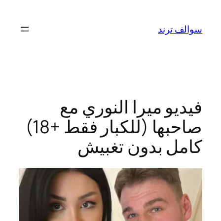
تخطى
إلى
سوالف ترند
المحتوى
فيديو ميرا النوري مع
صاحبها (للكبار فقط +18)
كامل بدون تغبيش