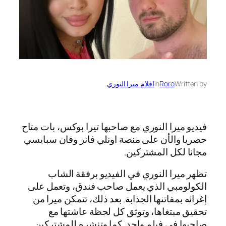
Written by
Roro
in
افلام ميرا النوري
فيديو ميرا النوري مع صاحبها تيرا بوكس، بات متاح
حصريا والأن على منصة اونلي فانز وفان سبايسي
مجانا لكل المشتركين.
تظهر ميرا النوري في الفيديو برفقة الشاب
الكولومبي الذي يعمل صاحب فندق، وتعمل على
إغرائه بمفاتنها الجذابة. بعد ذلك، تتمكن ميرا من
تحقيق مبتغاها، وتوثق كل لحظة عاشتها مع
صاحبها في فيلم واحد. كما وتنشره للمشتركين