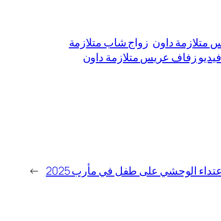
 متلازمة داون
زواج شاب متلازمة
يديو زفاف عريس متلازمة داون
عتداء الوحشي على طفل في مأرب 2025
→