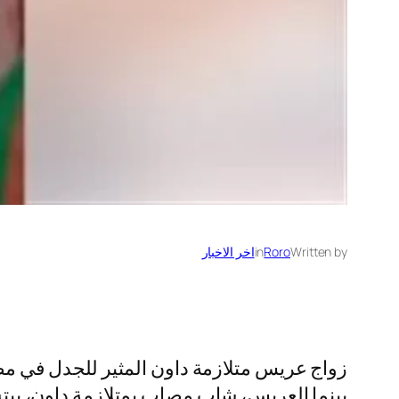
Written by
Roro
in
اخر الاخبار
زواج عريس متلازمة داون المثير للجدل في مص
بينما العريس، شاب مصاب بمتلازمة داون، يبت