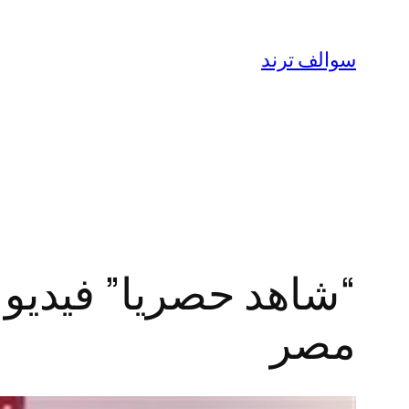
تخطى
إلى
سوالف ترند
المحتوى
“شاهد حصريا” فيديو 
مصر