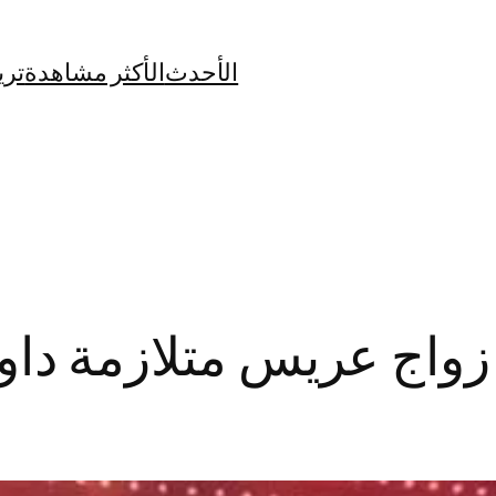
الأحدث
الأكثر مشاهدة
تري
زواج عريس متلازمة داو