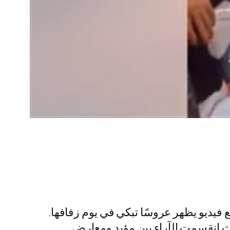
يديو يظهر عروسًا تبكي في يوم زفافها.
ث انقسمت الآراء بين مؤيد ومعارض.