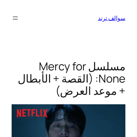
تخطى
إلى
سوالف ترند
المحتوى
مسلسل Mercy for
None: (القصة + الأبطال
+ موعد العرض)