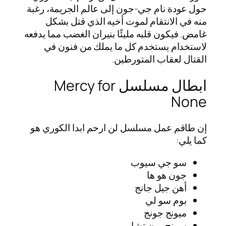
حول عودة نام جي-جون إلى عالم الجريمة، رغبة
منه في الانتقام لموت أخيه الذي قتل بشكل
غامض. فيكون قلبه مليئًا بنيران الغضب مما يدفعه
لاستخدام يستخدم كل ما يملك من فنون في
القتال لعقاب المتورطين.
ابطال مسلسل Mercy for
None
إن طاقم عمل مسلسل لن ارحم ابدا الكوري هو
كما يلي:
سو جي سيوب
جون هو ها
أهن جيل جانج
بوم سو لي
ميونج جونج
سونج وون تشا