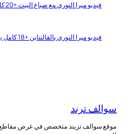
فيديو ميرا النوري مع صباغ البيت +20 كامل بجودة عالية
فيديو ميرا النوري بالفالنتاين +18 كامل بدون تغبيش
سوالف ترند
موقع سوالف تريند متخصص في عرض مقاطع الفيد