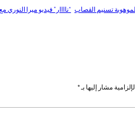
لموهوبة تسنيم القصاب
“ناااار” فيديو ميرا النوري مع صاحبها
إلزامية مشار إليها بـ
*