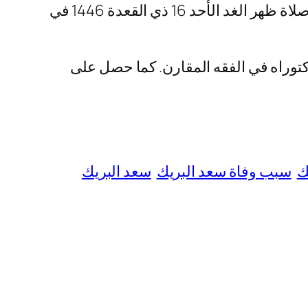
كان من أبرز الدعاة والخطباء في المملكة لسببٍ غير مصرح عنه بعد. ستقام صلاة الجنازة عليه بعد صلاة ظهر الغد الأحد 16 ذي القعدة 1446 في
1هـ (19 فبراير 1962م)، وحصل على درجة الدكتوراه في الفقه المقارن. كما حصل على
ك
سبب وفاة سعد البريك
سعد البريك