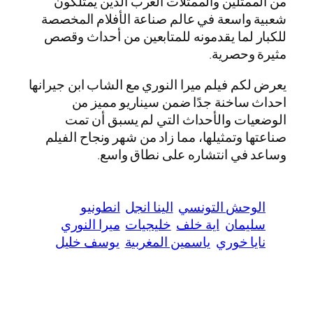
من الممثلين والممثلات العرب الذين يمتلكون
شعبية واسعة في عالم صناعة الأفلام المخصصة
للكبار لما يقدمونه للمتابعين من أحداث وقصص
مثيرة وحصرية.
يعرض لكم فيلم ميرا النوري مع الشاب ابن جيرانها
احداث ساخنة جدًا ضمن سيناريو مميز من
الوضعيات والأحداث التي لم يسبق أن تمت
صناعتها وتمثيلها، مما زاد من شهر ونجاح الفيلم
وساعد في انتشاره على نطاق واسع.
الوحش التونسي
الينا انجل
انطونيو
سليمان
اية خلف
خليجيات
ميرا النوري
نايا خوري
ياسمين المغربية
يوسف خليل