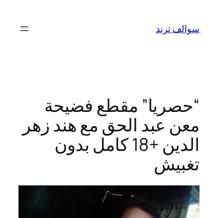
تخطى
إلى
سوالف ترند
المحتوى
“حصريا” مقطع فضيحة
معن عبد الحق مع هند زهر
الدين +18 كامل بدون
تغبيش