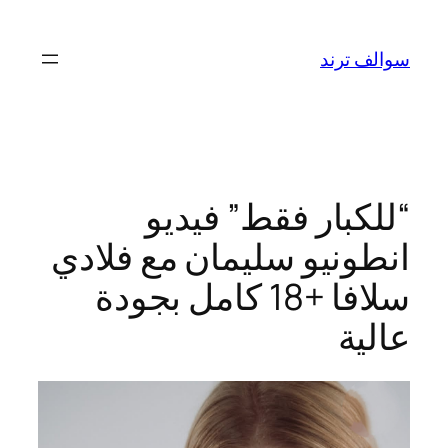
تخطى
إلى
سوالف ترند
المحتوى
“للكبار فقط” فيديو
انطونيو سليمان مع فلادي
سلافا +18 كامل بجودة
عالية