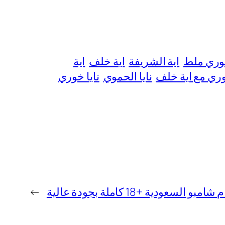
وري ملط
اية الشريفة
اية خلف
اية
ري مع اية خلف
نايا الحموي
نايا خوري
 السعودية +18 كاملة بجودة عالية
→