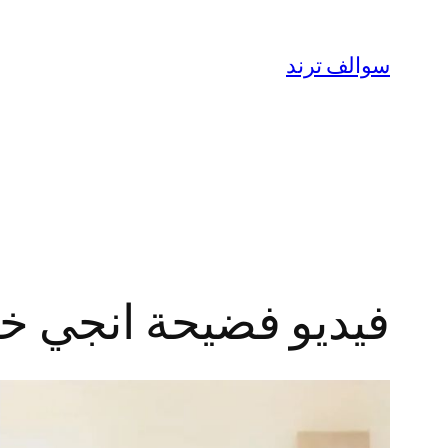
تخطى
إلى
سوالف ترند
المحتوى
فيديو فضيحة انجي خوري مع اية