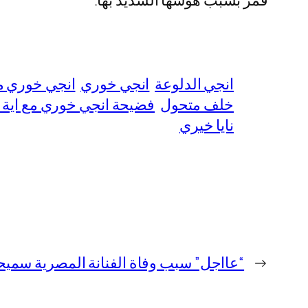
قمر بسبب هوسها الشديد بها.
انجي الدلوعة
انجي خوري
انجي خوري مع
خلف متحول
فضيحة انجي خوري مع اية
نايا خيري
←
“عااجل” سبب وفاة الفنانة المصرية سميح