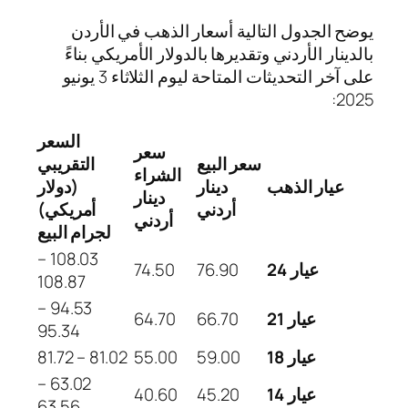
يوضح الجدول التالية أسعار الذهب في الأردن
بالدينار الأردني وتقديرها بالدولار الأمريكي بناءً
على آخر التحديثات المتاحة ليوم الثلاثاء 3 يونيو
2025:
السعر
سعر
سعر البيع
التقريبي
الشراء
عيار الذهب
دينار
(دولار
دينار
أردني
أمريكي)
أردني
لجرام البيع
108.03 –
عيار 24
76.90
74.50
108.87
94.53 –
عيار 21
66.70
64.70
95.34
عيار 18
59.00
55.00
81.02 – 81.72
63.02 –
عيار 14
45.20
40.60
63.56