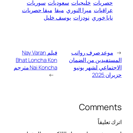
حصريات
خليجيات
سعوديات
سوريات
عراقيات
ميرا النوري
ميقا
ميقا حصريات
نايا خوري
نودزات
يوسف خليل
←
موعد صرف رواتب
فيلم Nay Varan
المستفيدين من الضمان
Bhat Loncha Kon
الاجتماعي لشهر يونيو
Nai Koncha مترجم
حزيران 2025
→
Comments
اترك تعليقاً