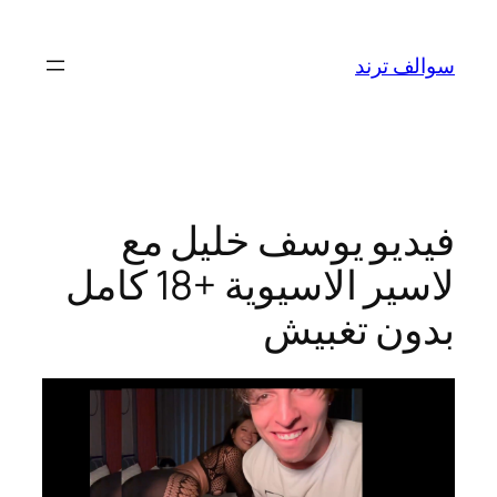
تخطى
إلى
سوالف ترند
المحتوى
فيديو يوسف خليل مع
لاسير الاسيوية +18 كامل
بدون تغبيش