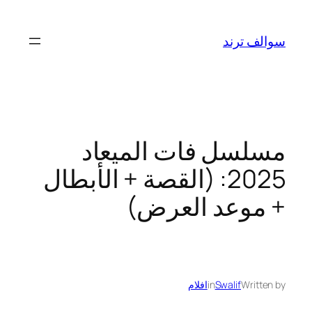
تخطى
إلى
سوالف ترند
المحتوى
مسلسل فات الميعاد
2025: (القصة + الأبطال
+ موعد العرض)
Written by
Swalif
in
افلام