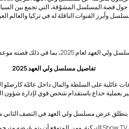
 حول قصة المسلسل المشوّقة، التي تجمع بين السيا
وأبرز القنوات الناقلة له في تركيا والعالم العربي.
لك قصته موعد عرضه والقنوات الناقلة:
تفاصيل مسلسل ولي العهد 2025
عائلية على السلطة والمال داخل عائلة كارصلو الثر
بير بعملية خداع باستقدام شخص قوي لإدارة شؤون العائل
ينطلق عرض مسلسل ولي العهد في النصف الثاني من سبت
يعرض مسلسل ولي العهد على قناة Show TV التركية. ومن المتوقع