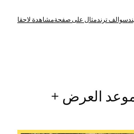
ند
سوالف ترند
مثال على صفحة
مشاهدة لاحقا
2025: (القصة + موعد العرض +