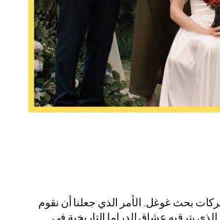
حركات بحث غوغل. الأمر الذي جعلنا أن نقوم
لكم بإدراج هذا الفيديو المتضمن بداخله كل ما تريدون معرفته عن مسلسل ولي العهد التركي 2025 الذي يترقبه عشاق الدراما التاريخية في