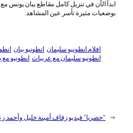
بوضعيات مثيرة تأسر عين المشاهد.
افلام انطونيو سليمان
انطونيو بيان
انطو
انطونيو سليمان مع عربيات
انطونيو مع ب
←
“حصريا” فيديو زفاف أمينة خليل وأحمد زعتر 2025 بدقة ع