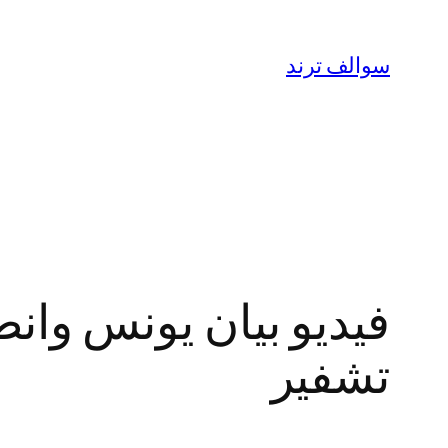
تخطى
إلى
سوالف ترند
المحتوى
تشفير