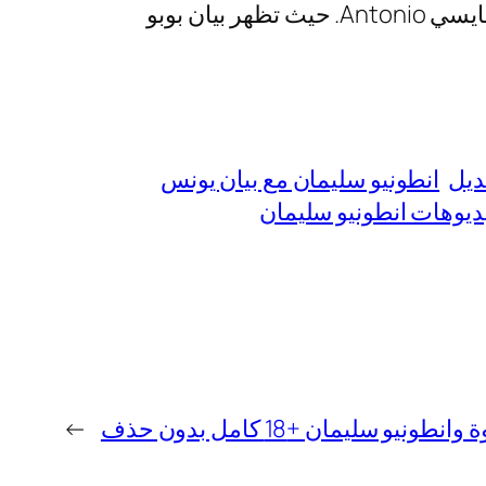
ابدأ الآن في تنزيل كامل مقاطع بيان يونس مع أنطونيو سليمان، وبالتحديد فيديو المساج من فان سبايسي Antonio. حيث تظهر بيان بوبو
ديل
انطونيو سليمان مع بيان يونس
ديوهات انطونيو سليمان
يو سليمان +18 كامل بدون حذف
→