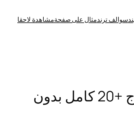
ند
سوالف ترند
مثال على صفحة
مشاهدة لاحقا
فيديو بيان يونس وانطونيو سليمان في المساج +20 كامل بدون