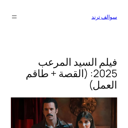
تخطى
إلى
سوالف ترند
المحتوى
فيلم السيد المرعب
2025: (القصة + طاقم
العمل)