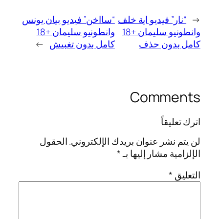
←
“نار” فيديو اية خلف
“سااخن” فيديو بيان يونس
وانطونيو سليمان +18
وانطونيو سليمان +18
كامل بدون حذف
كامل بدون تغبيش
→
Comments
اترك تعليقاً
لن يتم نشر عنوان بريدك الإلكتروني.
الحقول
الإلزامية مشار إليها بـ
*
التعليق
*