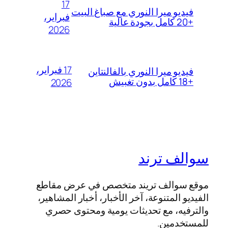
17
فيديو ميرا النوري مع صباغ البيت
فبراير،
+20 كامل بجودة عالية
2026
17 فبراير،
فيديو ميرا النوري بالفالنتاين
+18 كامل بدون تغبيش
2026
سوالف ترند
موقع سوالف تريند متخصص في عرض مقاطع
الفيديو المتنوعة، آخر الأخبار، أخبار المشاهير،
والترفيه، مع تحديثات يومية ومحتوى حصري
للمستخدمين.