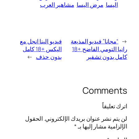
اليسا
مرض اليسا
مشاهير العرب
←
“مجانا” فيديو المذيعة
فيديو الينا انجل مع
رانيا التومي الفاضح +18
اليكس +18 كامل
كامل بدون تشفير
بدون حذف
→
Comments
اترك تعليقاً
لن يتم نشر عنوان بريدك الإلكتروني.
الحقول
الإلزامية مشار إليها بـ
*