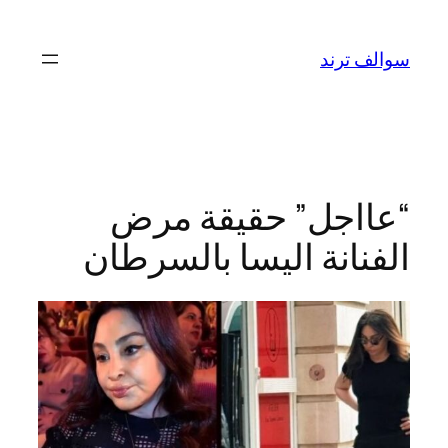
تخطى
إلى
سوالف ترند
المحتوى
“عااجل” حقيقة مرض
الفنانة اليسا بالسرطان