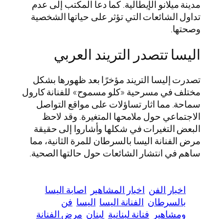
مدينة ميلانو الإيطالية. كما دعا المكتب إلى عدم
تداول الشائعات التي تؤثر على حياتها الشخصية
وصحتها.
اليسا تتصدر التريند العربي
تصدرت إليسا التريند مؤخرًا بعد ظهورها بشكل
مختلف في مسرحية «كلو مسموح» للفنانة كارول
سماحة. مما اثار تساؤلات على مواقع التواصل
الاجتماعي حول ملامحها المتغيرة. وقد لاحظ
البعض التغيرات في شكلها وأشاروا إلى حقيقة
مرض الفنانة اليسا بالسرطان للمرة الثانية، مما
ساهم في انتشار الشائعات حول حالتها الصحية.
اخبار الفن
اخبار المشاهير
اصابة اليسا
بالسرطان
الفنانة اليسا
اليسا
فن
ومشاهير
فنانة لبنانية
لبنان
مرض الفنانة