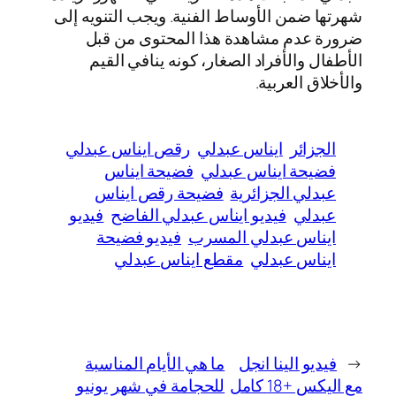
شهرتها ضمن الأوساط الفنية. ويجب التنويه إلى
ضرورة عدم مشاهدة هذا المحتوى من قبل
الأطفال والأفراد الصغار، كونه ينافي القيم
والأخلاق العربية.
الجزائر
ايناس عبدلي
رقص ايناس عبدلي
فضيحة ايناس عبدلي
فضيحة ايناس
عبدلي الجزائرية
فضيحة رقص ايناس
عبدلي
فيديو ايناس عبدلي الفاضح
فيديو
ايناس عبدلي المسرب
فيديو فضيحة
ايناس عبدلي
مقطع ايناس عبدلي
←
فيديو الينا انجل
ما هي الأيام المناسبة
مع اليكس +18 كامل
للحجامة في شهر يونيو