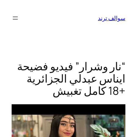
تخطى
إلى
سوالف ترند
المحتوى
“نار وشرار” فيديو فضيحة
ايناس عبدلي الجزائرية
+18 كامل تغبيش