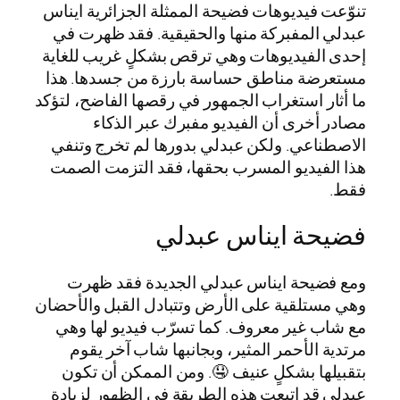
تنوّعت فيديوهات فضيحة الممثلة الجزائرية ايناس
عبدلي المفبركة منها والحقيقية. فقد ظهرت في
إحدى الفيديوهات وهي ترقص بشكلٍ غريب للغاية
مستعرضة مناطق حساسة بارزة من جسدها. هذا
ما أثار استغراب الجمهور في رقصها الفاضح، لتؤكد
مصادر أخرى أن الفيديو مفبرك عبر الذكاء
الاصطناعي. ولكن عبدلي بدورها لم تخرج وتنفي
هذا الفيديو المسرب بحقها، فقد التزمت الصمت
فقط.
فضيحة ايناس عبدلي
ومع فضيحة ايناس عبدلي الجديدة فقد ظهرت
وهي مستلقية على الأرض وتتبادل القبل والأحضان
مع شاب غير معروف. كما تسرّب فيديو لها وهي
مرتدية الأحمر المثير، وبجانبها شاب آخر يقوم
بتقبيلها بشكلٍ عنيف 🤤. ومن الممكن أن تكون
عبدلي قد اتبعت هذه الطريقة في الظهور لزيادة