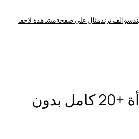
ند
سوالف ترند
مثال على صفحة
مشاهدة لاحقا
“حصريا” فيديو فضيحة عبيدة الشواف مع امرأة +20 كامل بدون