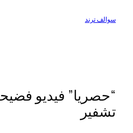
تخطى
إلى
سوالف ترند
المحتوى
تشفير