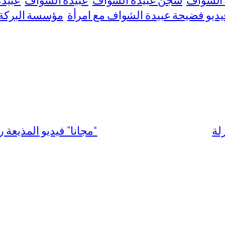
الشواف
سجن عبيدة الشواف
عبيدة الشواف
عبيدة
يديو فضيحة عبيدة الشواف مع امرأة
مؤسسة البركة 
لة
“مجانا” فيديو المذيعة رانيا التو