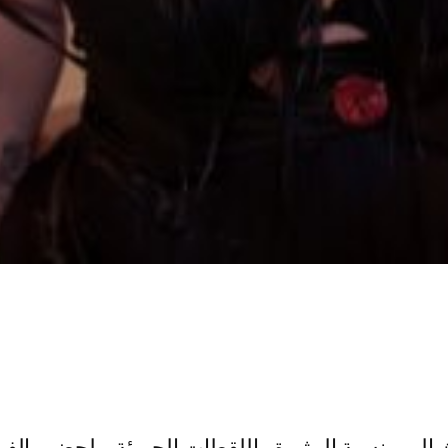
الرومنسية المثيرة واللقطات الجريئة. ولحضور الفي