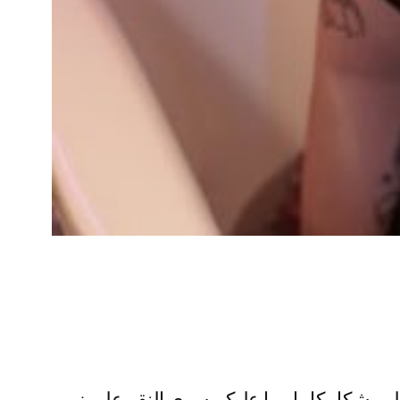
لم بشكلٍ كامل ما عليكم سوى النقر على زر