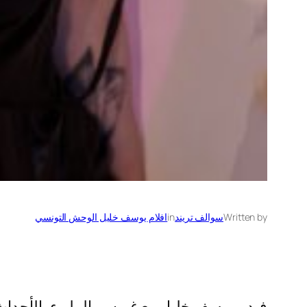
Written by
سوالف تريند
in
افلام يوسف خليل الوحش التونسي
فيديو يوسف خليل مع غريس، المليء بالأحداث 