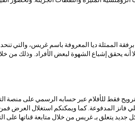
رفقة الممثلة ديا المعروفة باسم غريس، والتي تنحدر 
التي تبلغ 00:20 ثانية فقط، إلا أنه يحقق إشباع الشهوة لبعض الأفرا
ترويج فقط للأفلام عبر حسابه الرسمي على منصة التوي
نلي فانز المدفوعة. كما ويمكنكم استغلال العرض ف
 جديد يتعلق بـ غريس من خلال متابعة قناتها على الت