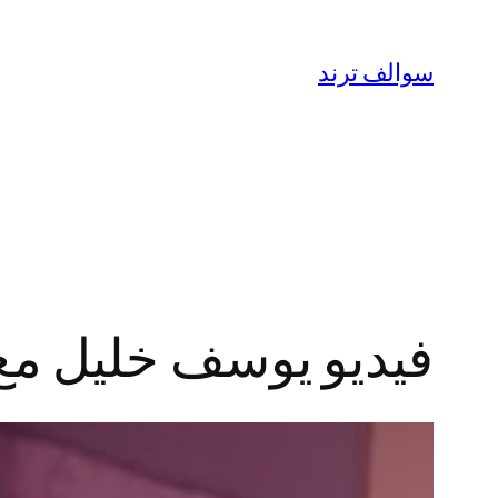
تخطى
إلى
سوالف ترند
المحتوى
فيديو يوسف خليل مع غريس +18 