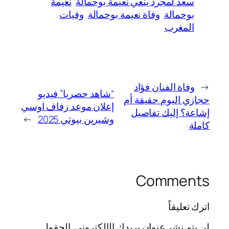
سعد لمجرد ينعي نعيمة بوحمالة
نعيمة
بوحمالة
وفاة نعيمة بوحمالة
وفيات
المغرب
←
وفاة الفنان فؤاد
“شاهد حصريا” فيديو
حجازي اليوم حقيقة أم
إعلان موعد زفاف اوسي
إشاعة؟ إليك تفاصيل
وشيرين بيوتي 2025
→
كاملة
Comments
اترك تعليقاً
لن يتم نشر عنوان بريدك الإلكتروني.
الحقول