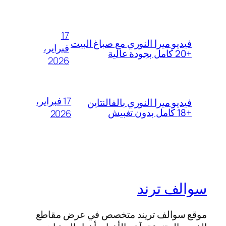
17
فيديو ميرا النوري مع صباغ البيت
فبراير،
+20 كامل بجودة عالية
2026
17 فبراير،
فيديو ميرا النوري بالفالنتاين
+18 كامل بدون تغبيش
2026
سوالف ترند
موقع سوالف تريند متخصص في عرض مقاطع