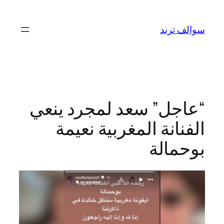
تخطى
إلى
سوالف ترند
المحتوى
“عاجل” سعد لمجرد ينعي
الفنانة المغربية نعيمة
بوحمالة