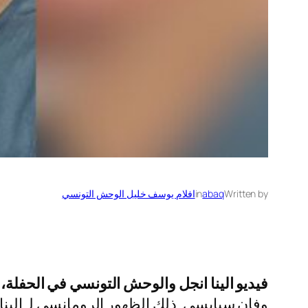
Written by
abaq
in
افلام يوسف خليل الوحش التونسي
فيديو الينا انجل والوحش التونسي في الحفلة،
و
وفان سبايسي. ذلك الظهور الرومانسي لـ الينا