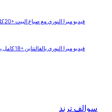
فيديو ميرا النوري مع صباغ البيت +20 كامل بجودة عالية
فيديو ميرا النوري بالفالنتاين +18 كامل بدون تغبيش
سوالف ترند