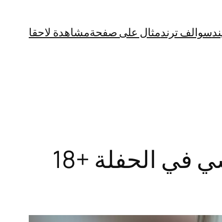
ند
سوالف ترند
مثال على صفحة
مشاهدة لاحقا
“للكبار فقط” فيديو الينا انجل والوحش التونسي في الحفلة +18