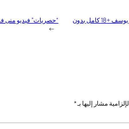
فيديو فضيحة منى فاروق مع المخرج خالد يوسف +18 كامل بدون
“حصريات” فيديو منى فاروق وشيماء
→
إلزامية مشار إليها بـ
*