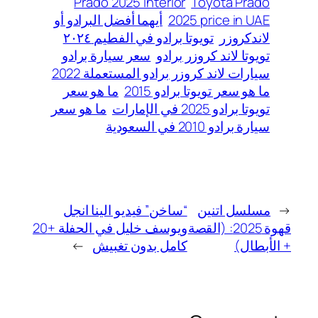
Prado 2025 interior
Toyota Prado
2025 price in UAE
أيهما أفضل البرادو أو
لاندكروزر
تويوتا برادو في الفطيم ٢٠٢٤
تويوتا لاند كروزر برادو
سعر سيارة برادو
سيارات لاند كروزر برادو المستعملة 2022
ما هو سعر تويوتا برادو 2015
ما هو سعر
تويوتا برادو 2025 في الإمارات
ما هو سعر
سيارة برادو 2010 في السعودية
←
مسلسل اتنين
“ساخن” فيديو الينا انجل
قهوة 2025: (القصة
ويوسف خليل في الحفلة +20
+ الأبطال)
كامل بدون تغبيش
→