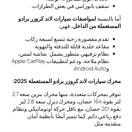
سقف بانورامي في بعض الطرازات.
أما بالنسبة
لمواصفات سيارات لاند كروزر برادو
المستعملة من الداخل
، فهي:
تقدم مقصورة رحبة تتسع لسبعة ركاب.
مقاعد جلدية قابلة للتدفئة والتهوية.
نظام ترفيهي متطور يشمل: شاشة لمس،
نظام ملاحة، ودعم لتطبيقات Apple CarPlay
وAndroid Auto.
محرك سيارات لاند كروزر برادو المستعملة 2025:
تتوفر بمحركات متعددة، منها محرك بنزين سعة 2.7
لتر بقوة 164 حصان، ومحرك ديزل سعة 2.8 لتر
بقوة 201 حصان، مع ناقل حركة أوتوماتيكي ونظام
دفع رباعي دائم. كما تتميز أيضًا بأنظمة أمان
متقدمة مثل: