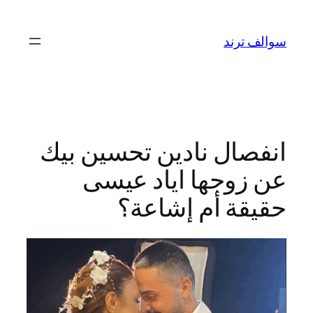
تخطى
إلى
سوالف ترند
المحتوى
انفصال نادين تحسين بيك
عن زوجها اياد عيسى
حقيقة أم إشاعة؟