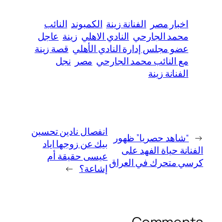
اخبار مصر
الفنانة زينة
الكمبوند
النائب
محمد الجارحي
النادي الاهلي
زينة
عاجل
عضو مجلس إدارة النادي الأهلي
قصة زينة
مع النائب محمد الجارحي
مصر
نجل
الفنانة زينة
انفصال نادين تحسين
←
“شاهد حصريا” ظهور
بيك عن زوجها اياد
الفنانة حياة الفهد على
عيسى حقيقة أم
كرسي متحرك في العراق
إشاعة؟
→