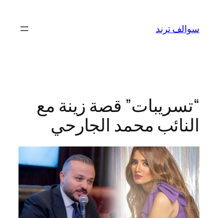
تخطى
إلى
سوالف ترند
المحتوى
“تسريبات” قصة زينة مع
النائب محمد الجارحي