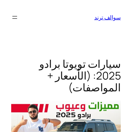
تخطى
إلى
سوالف ترند
المحتوى
سيارات تويوتا برادو
2025: (الأسعار +
المواصفات)