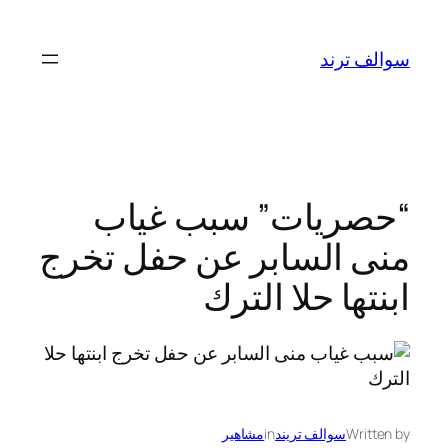
تخطى
إلى
سوالف ترند
المحتوى
“حصريات” سبب غياب
منى السابر عن حفل تخرج
ابنتها حلا الترك
Written by
سوالف تريند
in
مشاهير