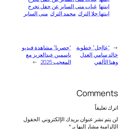
ابنتها
غياب منى السابر عن حفل تخرج
ابنتها حلا الترك
محمد الترك
منى السابر
←
“عااجل” خطوبة
“حصريا” مشاهدة فيديو
خالد سامي العدل
ياسمين عبدالعزيز مع
وهنا الألفي
المعجب 2025
→
Comments
اترك تعليقاً
لن يتم نشر عنوان بريدك الإلكتروني.
الحقول
الإلزامية مشار إليها بـ
*