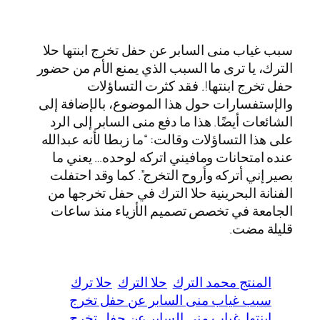
سبب غياب منى السابر عن حفل تخرج ابنتها حلا
الترك، يا ترى ما السبب الذي يمنع الأم من حضور
حفل تخرج ابنتها!. فقد كثرت التساؤلات
والإستفسارات حول هذا الموضوع، بالإضافة إلى
الشائعات أيضًا. هذا ما دفع منى السابر إلى الرد
على هذا التساؤلات وقالت: “ما زبطا لأنه عبدالله
عنده امتحانات ومافيني اتركه لوحده… يعني ما
بصير إني أتركه وأروح التخرج”. كما وقد احتفلت
الفنانة البحرينية حلا الترك في حفل تخرجها من
الجامعة في تخصص تصميم الأزياء منذ ساعات
قليلة مضت.
المنتج محمد الترك
حلا الترك
حلا ترك
سبب غياب منى السابر عن حفل تخرج
ابنتها
غياب منى السابر عن حفل تخرج