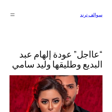
تخطى
إلى
سوالف ترند
المحتوى
“عااجل” عودة إلهام عبد
البديع وطليقها وليد سامي