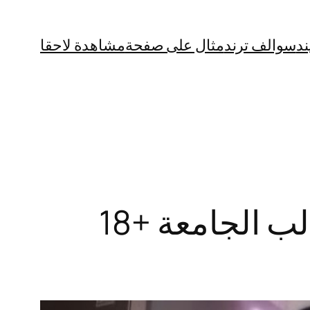
ند
سوالف ترند
مثال على صفحة
مشاهدة لاحقا
“نار وشرار” فيديو ميرا النوري الخدامة مع طالب الجامعة +18