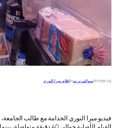
Written by
سوالف تريند
in
افلام ميرا النوري