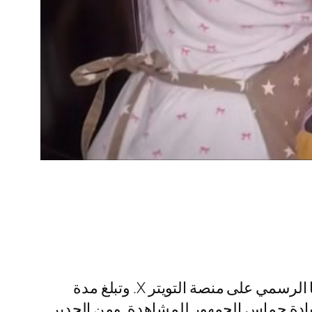
فيديو ميرا النوري الخدامة مع طالب الجامعة، الفيديو الجديد الذي شاركته ميرا العراقية عبر حسابها الرسمي على منصة التويتر X. وتبلغ مدة
ّجت ميرا ما يقارب 00:47 ثانية من فيلمها فقط لزيادة حماس الجمهور للمشاهدة. ومن الجدير