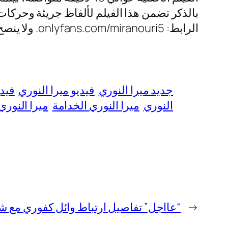
بالذكر تضمن هذا الفيلم لألفاظ جريئة وحركات
الرابط: onlyfans.com/miranouri5. ولا ينصح بحضور هذا المحتوى من قبل ضعاف النفوس، الذين تثَار شهواتهم بشكلٍ سريع.
جديد ميرا النوري
فيديو ميرا النوري
فيدي
النوري
ميرا النوري الخدامة
ميرا النوري
←
“عااجل” تفاصيل ارتباط وائل كفوري مع شا