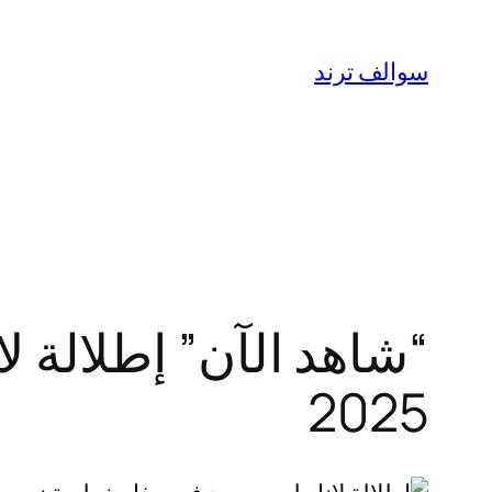
تخطى
إلى
سوالف ترند
المحتوى
“شاهد الآن” إطلالة 
2025