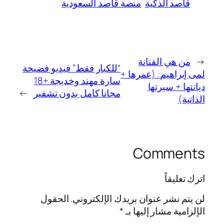
قاصد الذكية
منصة قاصد السعودية
←
من هي الفنانة
“للكبار فقط” فيديو فضيحة
لمى إبراهيم: (عمرها +
سارة مهند وخديجة +18
ديانتها + سيرتها
مجانا كامل بدون تشفير
→
الذاتية)
Comments
اترك تعليقاً
لن يتم نشر عنوان بريدك الإلكتروني.
الحقول
الإلزامية مشار إليها بـ
*