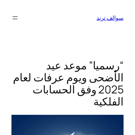
تخطى
إلى
سوالف ترند
المحتوى
“رسميا” موعد عيد
الأضحى ويوم عرفات لعام
2025 وفق الحسابات
الفلكية