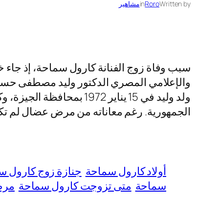
Written by
Roro
in
مشاهير
سبب وفاة زوج الفنانة كارول سماحة، إذ جاء 
ولد وليد في 15 يناير 2
الجمهورية. رغم معاناته من مرض عضال لم تكش
أولاد كارول سماحة
جنازة زوج كارول س
سماحة
متى تزوجت كارول سماحة
مرض