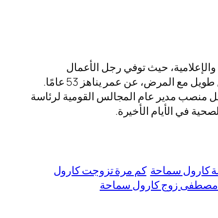
والإعلامية، حيث توفي رجل الأعمال
والإعلامي المصري الدكتور وليد مصطفى حسن في صباح يوم السبت 3 مايو 2025. وذلك بعد صراع طويل مع المرض، عن عمر يناهز 53 عامًا.
، الذي شغل منصب مدير عام المجالس القومية لرئاسة
ية في الأيام الأخيرة.
نة كارول سماحة
كم مرة تزوجت كارول
 مصطفى زوج كارول سماحة