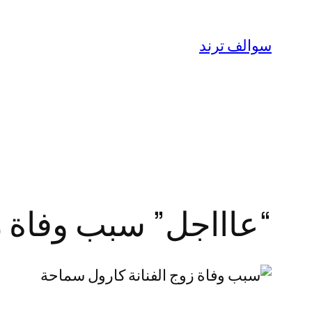
تخطى
إلى
سوالف ترند
المحتوى
“عاااجل” سبب وفاة ز