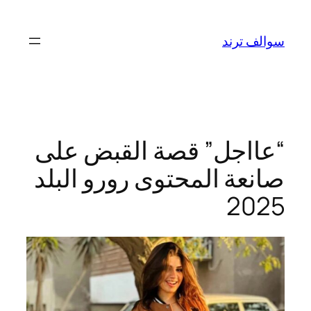
تخطى
إلى
سوالف ترند
المحتوى
“عااجل” قصة القبض على
صانعة المحتوى رورو البلد
2025