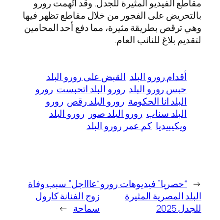
مقاطع الفيديو المثيرة للجدل. وقد اتُهمت رورو
بالتحريض على الفجور من خلال مقاطع تظهر فيها
وهي ترقص بطريقة مثيرة، مما دفع أحد المحامين
لتقديم بلاغ للنائب العام.
أقدام رورو البلد
القبض على رورو البلد
حبس رورو البلد
رورو البلد اتحبست
رورو
البلد انا الحكومة
رورو البلد رقص
رورو
البلد سناب
رورو البلد صور
رورو البلد
ويكيبيديا
كم عمر رورو البلد
←
“حصريا” فيديوهات رورو
“عاااجل” سبب وفاة
البلد المصرية المثيرة
زوج الفنانة كارول
للجدل 2025
سماحة
→