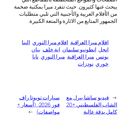
يبحث عنها كثيرون. حيث تنفرد ميرا بمكتبة ضخمة
من الأفلام العربية والأجنبية التي تلبي متطلبات
الجمهور المتابع من الاثارة والمتعة الكبيرة.
افلام ميرا العراقية
افلام ميرا النوري
الينا
انجل
انطونيو سليمان
اية خلف
بيان
يونس
ميرا العراقية
ميرا النوري
نايا
خوري
نودزات
←
فيديو ساشا بيرل مع
سيارات تويوتا راف
الشاب الفلسطيني +20
فور 2026: (أسعار +
كامل بدقة عالية
مواصفات)
→