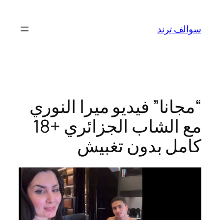
تخطى
إلى
سوالف ترند
المحتوى
“مجانا” فيديو ميرا النوري
مع الشاب الجزائري +18
كامل بدون تغبيش