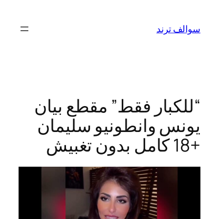
تخطى
إلى
سوالف ترند
المحتوى
“للكبار فقط” مقطع بيان
يونس وانطونيو سليمان
+18 كامل بدون تغبيش