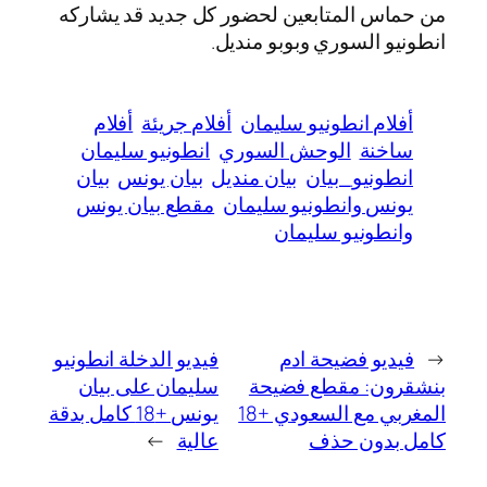
من حماس المتابعين لحضور كل جديد قد يشاركه
انطونيو السوري وبوبو منديل.
أفلام انطونيو سليمان
أفلام جريئة
أفلام
ساخنة
الوحش السوري
انطونيو سليمان
انطونيو_بيان
بيان منديل
بيان يونس
بيان
يونس وانطونيو سليمان
مقطع بيان يونس
وانطونيو سليمان
←
فيديو فضيحة ادم
فيديو الدخلة انطونيو
بنشقرون: مقطع فضيحة
سليمان على بيان
المغربي مع السعودي +18
يونس +18 كامل بدقة
كامل بدون حذف
عالية
→