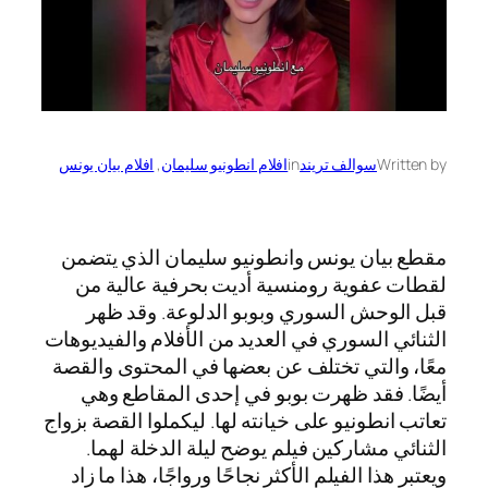
Written by
سوالف تريند
in
افلام انطونيو سليمان
, 
افلام بيان يونس
مقطع بيان يونس وانطونيو سليمان الذي يتضمن
لقطات عفوية رومنسية أديت بحرفية عالية من
قبل الوحش السوري وبوبو الدلوعة. وقد ظهر
الثنائي السوري في العديد من الأفلام والفيديوهات
معًا، والتي تختلف عن بعضها في المحتوى والقصة
أيضًا. فقد ظهرت بوبو في إحدى المقاطع وهي
تعاتب انطونيو على خيانته لها. ليكملوا القصة بزواج
الثنائي مشاركين فيلم يوضح ليلة الدخلة لهما.
ويعتبر هذا الفيلم الأكثر نجاحًا ورواجًا، هذا ما زاد