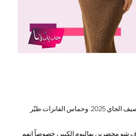
موعد زواج شيرين وأسامة تحدد وأخيرًا، بعد قصة حب طال انتظارها، أعلنوا إنو العرس رح يكون بالصيف الجاي 2025. وحماس الفانزات طيّر
 شو محضرين بهاليوم الكبير، خصوصاً إنهم