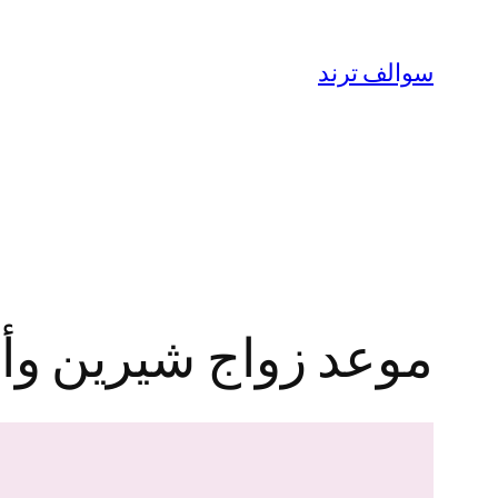
تخطى
إلى
سوالف ترند
المحتوى
موعد زواج شيرين وأس