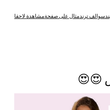
ند
سوالف ترند
مثال على صفحة
مشاهدة لاحقا
س 😍😍