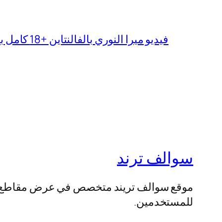
فيديو ميرا النوري بالفالنتاين +18 كامل بدون تغبيش
سوالف ترند
موقع سوالف تريند متخصص في عرض مقاطع الفيد
للمستخدمين.