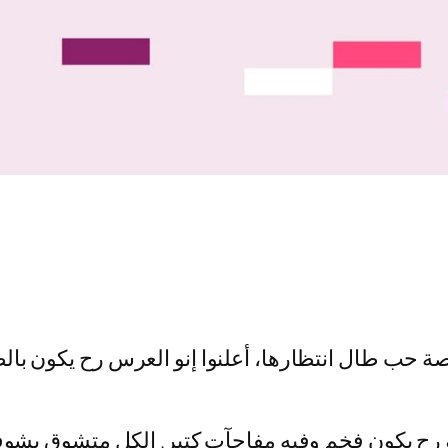
 رح يكون فخم وفيه مفاجآت كتير. الكل متشوق يشوف