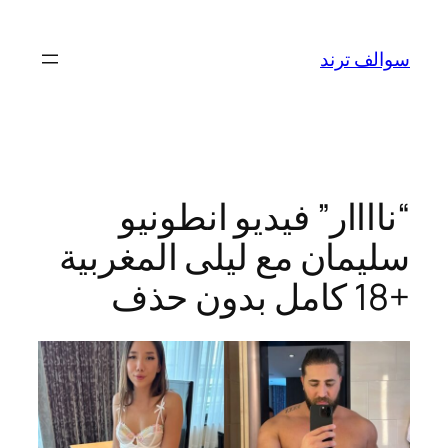
تخطى
إلى
سوالف ترند
المحتوى
“ناااار” فيديو انطونيو
سليمان مع ليلى المغربية
+18 كامل بدون حذف