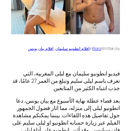
Written by
Roro
in
افلام انطونيو سليمان
, 
افلام بيان يونس
فيديو انطونيو سليمان مع ليلى المغربية، التي
تعرف باسم ليلى سليم وتبلغ من العمر 27 عامًا، قد
جذب انتباه الكثير من المتابعين.
بعد قضاء عطلة نهاية الأسبوع مع بيان يونس، دعا
انطونيو ليلى إلى منزله، مما اثار فضول الجمهور
حول تفاصيل هذه اللقاءات. بينما يمكنكم مشاهدة
الفيلم عبر زيارة حسابه انطونيو او ليلى سليم على
فان سبايسي. وقد أثنى انطونيو على أداء ليلى،