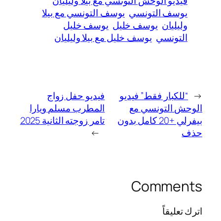
فيديو الوحش التونسي مع بيلا وليليان
يوسف التونسي
يوسف التونسي مع بيلا
وليليان
يوسف خليل
يوسف خليل
التونسي
يوسف خليل مع بيلا وليليان
←
“للكبار فقط” فيديو
فيديو حفل زواج
الوحش التونسي مع
المطرب مسلم ويارا
بيفرلي +20 كامل بدون
تامر زوجته الثانية 2025
حذف
→
Comments
اترك تعليقاً