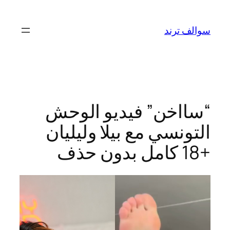
تخطى
إلى
سوالف ترند
المحتوى
“سااخن” فيديو الوحش
التونسي مع بيلا وليليان
+18 كامل بدون حذف