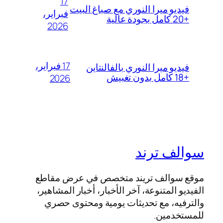
17
فيديو ميرا النوري مع صباغ البيت
فبراير،
+20 كامل بجودة عالية
2026
17 فبراير،
فيديو ميرا النوري بالفالنتاين
+18 كامل بدون تغبيش
2026
سوالف ترند
موقع سوالف تريند متخصص في عرض مقاطع
الفيديو المتنوعة، آخر الأخبار، أخبار المشاهير،
والترفيه، مع تحديثات يومية ومحتوى حصري
للمستخدمين.