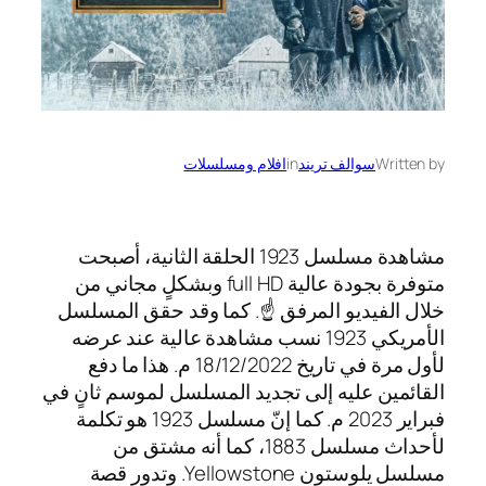
Written by
سوالف تريند
in
افلام ومسلسلات
مشاهدة مسلسل 1923 الحلقة الثانية، أصبحت
متوفرة بجودة عالية full HD وبشكلٍ مجاني من
خلال الفيديو المرفق ☝️. كما وقد حقق المسلسل
الأمريكي 1923 نسب مشاهدة عالية عند عرضه
لأول مرة في تاريخ 18/12/2022 م. هذا ما دفع
القائمين عليه إلى تجديد المسلسل لموسم ثانٍ في
فبراير 2023 م. كما إنّ مسلسل 1923 هو تكلمة
لأحداث مسلسل 1883، كما أنه مشتق من
مسلسل يلوستون Yellowstone. وتدور قصة