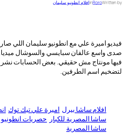
Written by
Roro
in
افلام انطونيو سليمان
فيديو اميرة علي مع انطونيو سليمان اللي صار
صدى واسع عالفان سبايسي والسوشال ميديا. ال
فيها مونتاج مش حقيقي. بعض الحسابات نشرت أج
لتضخيم اسم الطرفين.
افلام ساشا بيرل
اميرة علي تيك توك
ان
ساشا المصرية للكبار
حصريات انطونيو م
ساشا المصرية