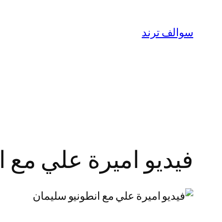
تخطى
إلى
سوالف ترند
المحتوى
فيديو اميرة علي مع انطونيو س