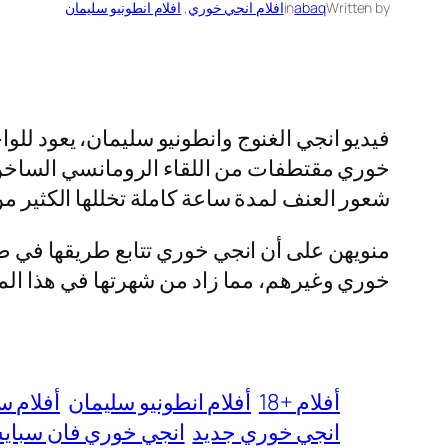
Written by
abaq
in
افلام انجي خوري
, 
افلام انطونيو سليمان
فيديو انجي الغنوج وانطونيو سليمان، يعود ل
خوري مقتطفات من اللقاء الرومانسي الساخن بي
شعور العنف لمدة ساعة كاملة تخللها الكثير من
منويهن على أن انجي خوري تتابع طريقها في ص
خوري وغيرهم، مما زاد من شهرتها في هذا المجال وزاد من عمل
أفلام +18
أفلام انطونيو سليمان
أفلام س
انجي خوري جديد
انجي خوري فان سباي