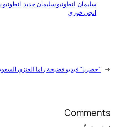
سليمان
انطونيو سليمان جديد
انطونيو 
انجي خوري
←
“حصريا” فيديو فضيحة راما العنزي السعودية +20 كامل بدو
Comments