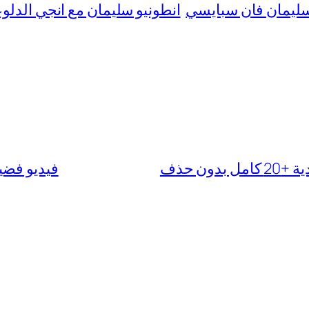
سليمان فان سبايسي
انطونيو سليمان مع انجي الدلو
ن حذف
فيديو فضيحة هب