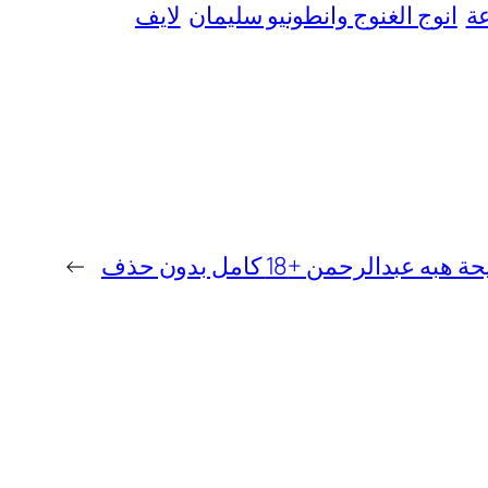
عة
انوج الغنوج وانطونيو سليمان
لايف
ه عبدالرحمن +18 كامل بدون حذف
→