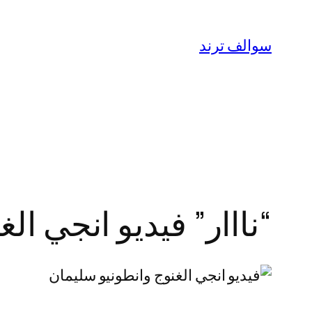
تخطى
إلى
سوالف ترند
المحتوى
“نااار” فيديو انجي الغنوج وا