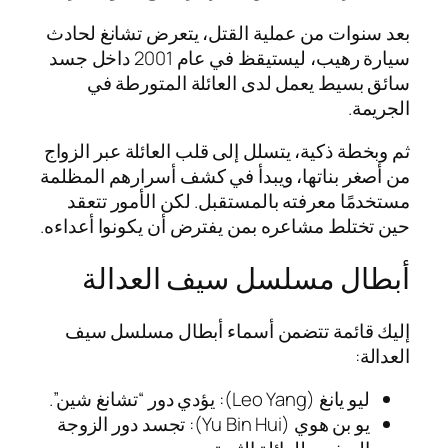
بعد سنوات من عملية القتل، يتعرض تشانغ لحادث
سيارة رهيب، ليستيقظ في عام 2001 داخل جسد
سائق بسيط يعمل لدى العائلة المتورطة في
الجريمة.
ثم وبخطة ذكية، يتسلل إلى قلب العائلة عبر الزواج
من أصغر بناتها، ويبدأ في كشف أسرارهم المظلمة
مستخدمًا معرفته بالمستقبل. لكن الأمور تتعقد
حين تختلط مشاعره بمن يفترض أن يكونوا أعداءه.
أبطال مسلسل سيف العدالة
إليك قائمة تتضمن أسماء أبطال مسلسل سيف
العدالة:
ليو يانغ (Leo Yang): يؤدي دور “تشانغ شين”.
يو بن هوي (Yu Bin Hui): تجسد دور الزوجة