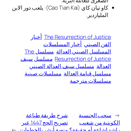
الصغرى للعائلة الثرية.
كاو تيان كاي (Cao Tian Kai): يلعب دور الابن
الملياردير.
The Resurrection of Justice
أخبار
الفن الصيني
أخبار المسلسلات
المسلسل الصيني العدالة
مسلسل The
Resurrection of Justice
مسلسل سيف
العدالة
مسلسل سيف العدالة الصيني
مسلسل قيامة العدالة
مسلسلات صينية
مسلسلات مترجمة
←
سحب الجنسية
شرح طريقة طباعة
الكويتية من شعيب
تصريح الحج 1447 عبر
راشد إشاعة أم حقيقة؟
منصة أبشر بالخطوات
→