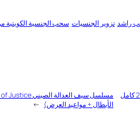
ب راشد
تزوير الجنسيات
سحب الجنسية الكويتية م
فيديو الكينك عيسى مع البنت المغربية +20 كامل
الأبطال + مواعيد العرض)
→