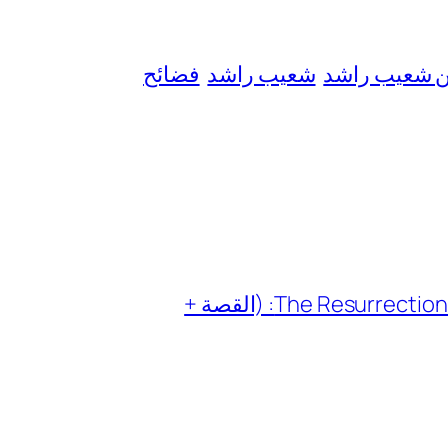
ن شعيب راشد
شعيب راشد
فضائح
مسلسل سيف العدالة الصيني The Resurrection of Justice: (القصة +