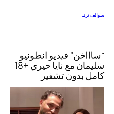
تخطى
إلى
سوالف ترند
المحتوى
“ساااخن” فيديو انطونيو
سليمان مع نايا خيري +18
كامل بدون تشفير