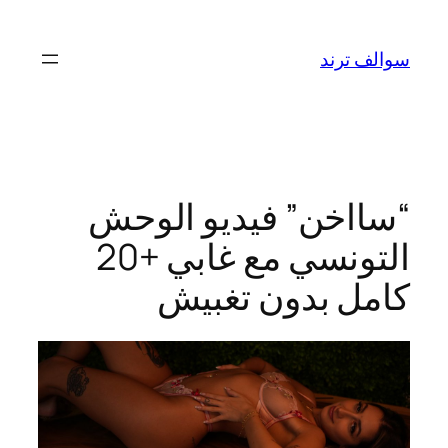
تخطى
إلى
سوالف ترند
المحتوى
“سااخن” فيديو الوحش
التونسي مع غابي +20
كامل بدون تغبيش