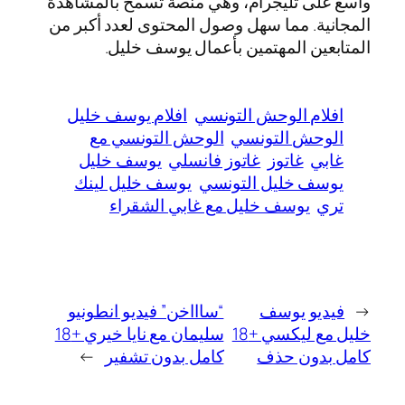
واسع على تليجرام، وهي منصة تسمح بالمشاهدة
المجانية. مما سهل وصول المحتوى لعدد أكبر من
المتابعين المهتمين بأعمال يوسف خليل.
افلام الوحش التونسي
افلام يوسف خليل
الوحش التونسي
الوحش التونسي مع
غابي
غاتوز
غاتوز فانسلي
يوسف خليل
يوسف خليل التونسي
يوسف خليل لينك
تري
يوسف خليل مع غابي الشقراء
←
فيديو يوسف
“ساااخن” فيديو انطونيو
خليل مع ليكسي +18
سليمان مع نايا خيري +18
كامل بدون حذف
كامل بدون تشفير
→