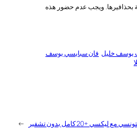
مة بحذافيرها. ويجب عدم حضور هذه
يوسف خليل
فان سبايسي يوسف
ا
ليكسي +20 كامل بدون تشفير
→