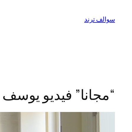
تخطى
إلى
سوالف ترند
المحتوى
“مجانا” فيديو يوسف خليل مع مي