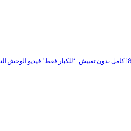
“للكبار فقط” فيديو الوحش التونسي مع 