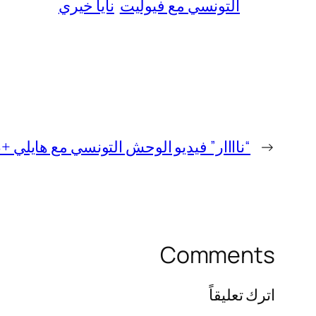
التونسي مع فيوليت
نايا خيري
←
“ناااار” فيديو الوحش التونسي مع هايلي +18 كامل بدون تغبيش
Comments
اترك تعليقاً