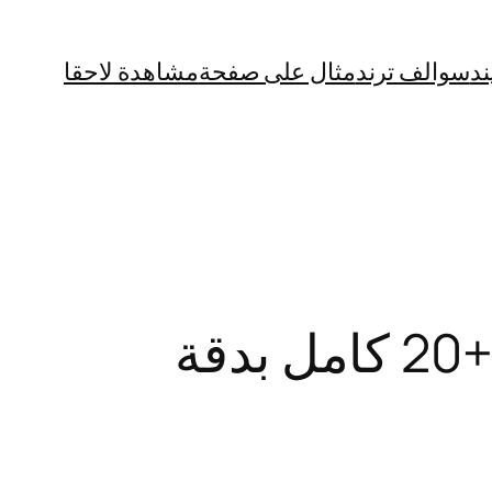
ند
سوالف ترند
مثال على صفحة
مشاهدة لاحقا
“ساااخن” فيديو الوحش التونسي مع فيوليت +20 كامل بدقة