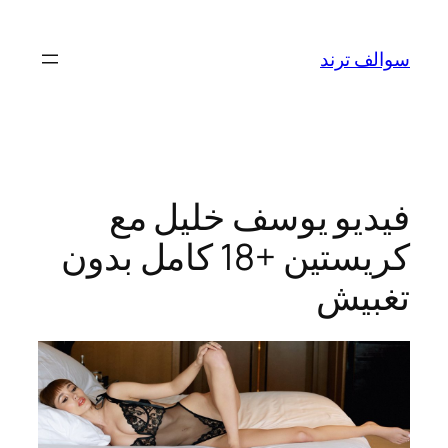
تخطى
إلى
سوالف ترند
المحتوى
فيديو يوسف خليل مع
كريستين +18 كامل بدون
تغبيش