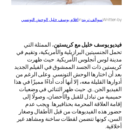
Written by
سوالف تريند
in
افلام يوسف خليل الوحش التونسي
فيديو يوسف خليل مع كريستين
، الممثلة التي
تحمل الجنسيتين البرازيلية والأمريكية، وتقيم في
مدينة لوس أنجلوس الأمريكية. حيث ظهرت
كريستين ذات الجسد الممشوق في الفيلم الجديد
بعد أن اختارها الوحش التونسي. وعلى الرغم من
أدوارها القليلة معه، إلا أنها أدت أداءًا مميزًا في هذا
الفيديو الجن..ي. حيث ظهر الثنائي في وضعيات
حميمية من تبادل للقبل والأحضان، وصولًا إلى
إقامة العلاقة المحرمة بحذافيرها. ويجب عدم
حضور هذه الفيديوهات من قبل الأطفال وصغار
السن، كونها تتضمن لقطات ساخنة ومشاهد غير
أخلاقية.